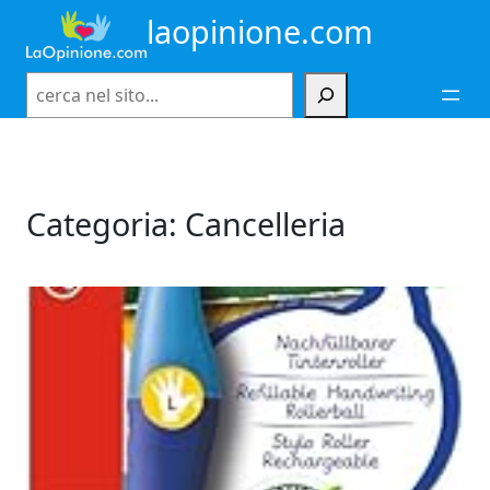
Vai
laopinione.com
al
contenuto
Cerca
Categoria:
Cancelleria