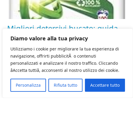
Migliori detersivi bucato: guida
pratica e test sul campo
Diamo valore alla tua privacy
Migliori detersivi bucato è una ricerca che faccio
Utilizziamo i cookie per migliorare la tua esperienza di
ogni anno, perché tra macchie di sugo, calzini da
navigazione, offrirti pubblicitÃ o contenuti
palestra e camicie delicate non esiste un prodotto
personalizzati e analizzare il nostro traffico. Cliccando
unico che vada bene per tutti. In casa lavo a 30–40 °C
âAccetta tuttiâ, acconsenti al nostro utilizzo dei cookie.
per risparmiare energia e preservare i tessuti, e qui
nascono le differenze fra liquidi, capsule e formule
Personalizza
Rifiuta tutto
Accettare tutto
eco.…
6 Ottobre 2025