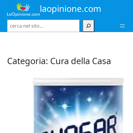
Vai
laopinione.com
al
contenuto
Cerca
Categoria:
Cura della Casa