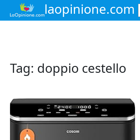
Vai
laopinione.com
al
contenuto
Tag:
doppio cestello