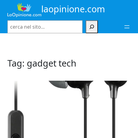
Vai
laopinione.com
al
contenuto
Cerca
Tag:
gadget tech