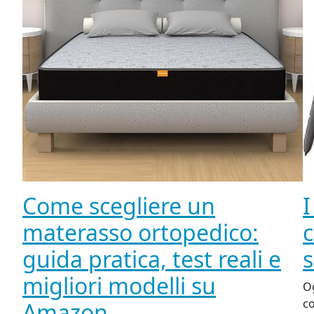
Come scegliere un
I
materasso ortopedico:
c
guida pratica, test reali e
s
migliori modelli su
Og
co
Amazon