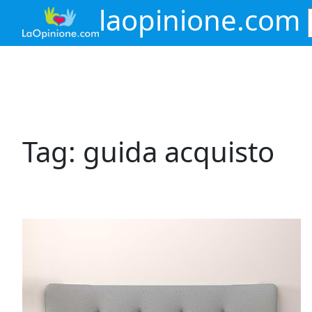
Vai
laopinione.com
al
contenuto
Tag:
guida acquisto