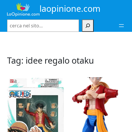
Vai
laopinione.com
al
contenuto
Cerca
Tag:
idee regalo otaku