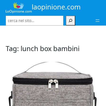
Vai
laopinione.com
al
contenuto
Cerca
Tag:
lunch box bambini