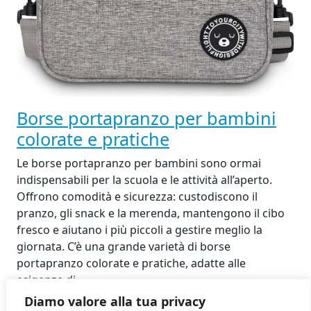
Borse portapranzo per bambini
colorate e pratiche
Le borse portapranzo per bambini sono ormai
indispensabili per la scuola e le attività all’aperto.
Offrono comodità e sicurezza: custodiscono il
pranzo, gli snack e la merenda, mantengono il cibo
fresco e aiutano i più piccoli a gestire meglio la
giornata. C’è una grande varietà di borse
portapranzo colorate e pratiche, adatte alle
esigenze di…
22 Agosto 2025
Diamo valore alla tua privacy