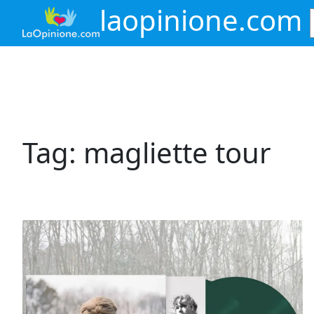
Vai
laopinione.com
al
contenuto
Tag:
magliette tour