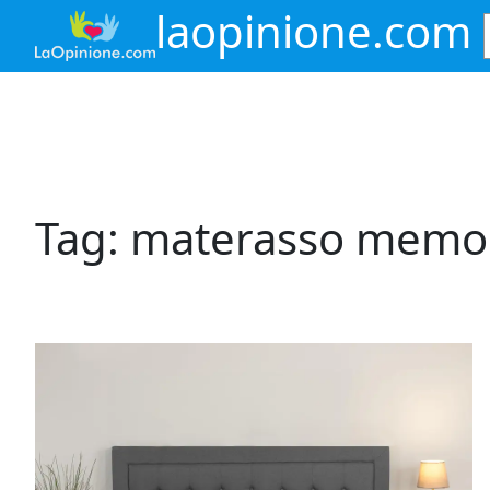
Vai
laopinione.com
al
contenuto
Tag:
materasso memo