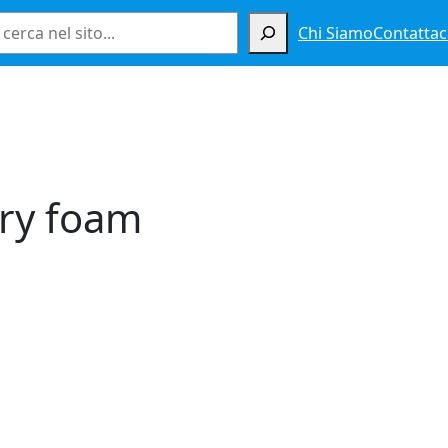
Cerca
Chi Siamo
Contattac
ry foam