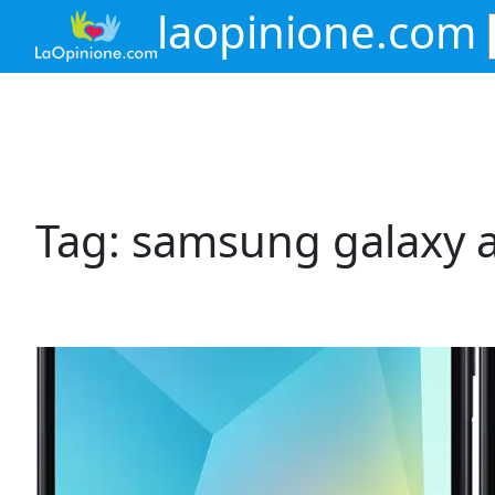
Vai
laopinione.com
al
contenuto
Tag:
samsung galaxy 