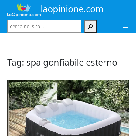
Vai
laopinione.com
al
contenuto
Cerca
Tag:
spa gonfiabile esterno