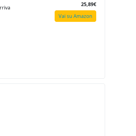
25,89€
rriva
Vai su Amazon