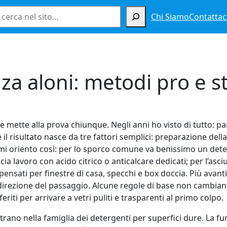
Cerca
Chi Siamo
Contattac
nza aloni: metodi pro e 
e mette alla prova chiunque. Negli anni ho visto di tutto: p
e il risultato nasce da tre fattori semplici: preparazione del
i oriento così: per lo sporco comune va benissimo un deterg
a lavoro con acido citrico o anticalcare dedicati; per l’asciu
ensati per finestre di casa, specchi e box doccia. Più avanti
direzione del passaggio. Alcune regole di base non cambiano: pu
eriti per arrivare a vetri puliti e trasparenti al primo colpo.
entrano nella famiglia dei detergenti per superfici dure. La f