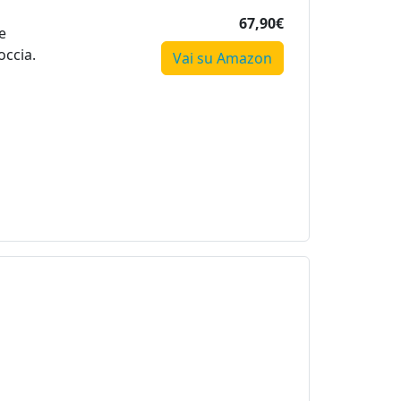
67,90€
e
occia.
Vai su Amazon