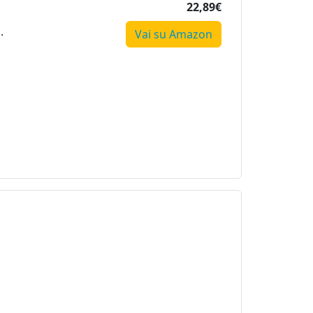
22,89€
.
Vai su Amazon