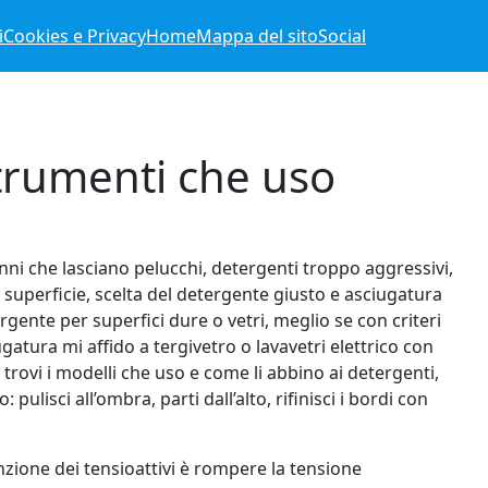
i
Cookies e Privacy
Home
Mappa del sito
Social
strumenti che uso
anni che lasciano pelucchi, detergenti troppo aggressivi,
la superficie, scelta del detergente giusto e asciugatura
ente per superfici dure o vetri, meglio se con criteri
gatura mi affido a tergivetro o lavavetri elettrico con
 trovi i modelli che uso e come li abbino ai detergenti,
lisci all’ombra, parti dall’alto, rifinisci i bordi con
unzione dei tensioattivi è rompere la tensione