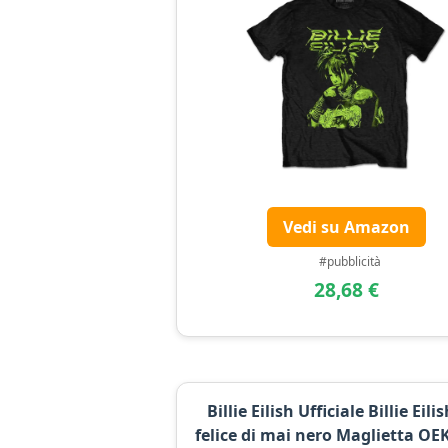
Vedi su Amazon
#pubblicità
28,68 €
Billie Eilish Ufficiale Billie Eili
felice di mai nero Maglietta O