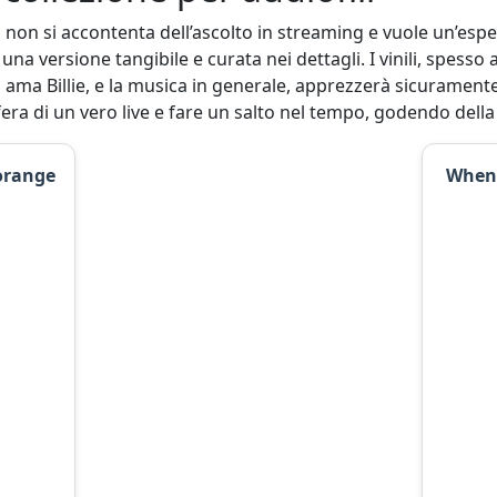
i non si accontenta dell’ascolto in streaming e vuole un’esp
a versione tangibile e curata nei dettagli. I vinili, spesso a
hi ama Billie, e la musica in generale, apprezzerà sicurament
fera di un vero live e fare un salto nel tempo, godendo della
 orange
When 