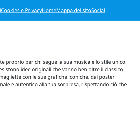
i
Cookies e Privacy
Home
Mappa del sito
Social
 proprio per chi segue la sua musica e lo stile unico.
sistono idee originali che vanno ben oltre il classico
magliette con le sue grafiche iconiche, dai poster
nale e autentico alla tua sorpresa, rispettando ciò che