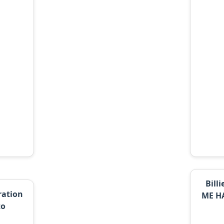
Billi
tration
ME H
to