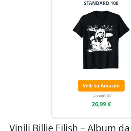
STANDARD 100
Vedi su Amazon
#pubblicità
26,99 €
Vinili Billie Eilish – Album d