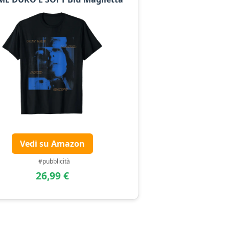
Vedi su Amazon
#pubblicità
26,99 €