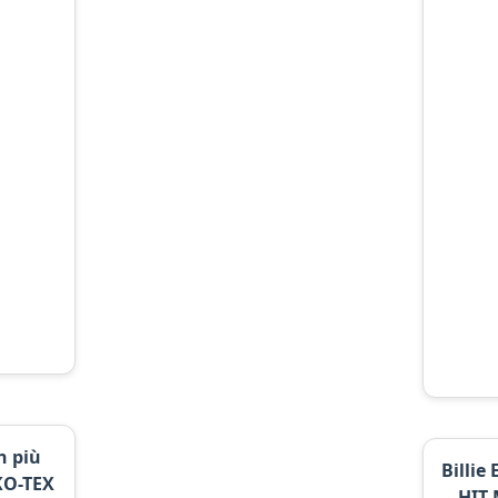
sh più
Billie 
EKO-TEX
HIT 