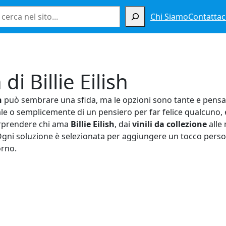
Cerca
Chi Siamo
Contattac
i Billie Eilish
h
può sembrare una sfida, ma le opzioni sono tante e pensate
le o semplicemente di un pensiero per far felice qualcuno, e
orprendere chi ama
Billie Eilish
, dai
vinili da collezione
alle 
. Ogni soluzione è selezionata per aggiungere un tocco perso
orno.