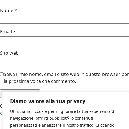
Nome
*
Email
*
Sito web
Salva il mio nome, email e sito web in questo browser per
la prossima volta che commento.
Diamo valore alla tua privacy
Questo sito utilizza Akismet per ridurre lo spam.
Scopri
Utilizziamo i cookie per migliorare la tua esperienza di
come vengono elaborati i dati derivati dai commenti
.
navigazione, offrirti pubblicitÃ o contenuti
personalizzati e analizzare il nostro traffico. Cliccando