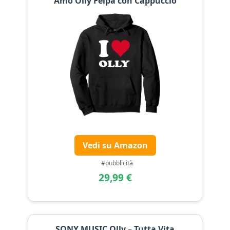
Amo Olly Felpa con Cappuccio
Vedi su Amazon
#pubblicità
29,99 €
SONY MUSIC Olly – Tutta Vita