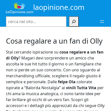
Vai
laopinione.com
al
contenuto
Cerca
Cosa regalare a un fan di Olly
Stai cercando ispirazione su
cosa regalare a un fan
di Olly
? Magari devi sorprendere un amico che
ascolta le sue hit tutto il giorno o un famigliare che
non si perde un suo concerto. Con uno sguardo al
merchandising ufficiale, scegliere il regalo giusto è
semplice e personale. Dalle
felpe Ola
colorate
ispirate a “Balorda Nostalgia” ai
vinili Tutta Vita
per
chi ama la musica analogica, ci sono tante idee per
far brillare gli occhi di un vero fan. Scopri gli
accessori e i dettagli più apprezzati da chi segue Olly