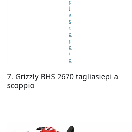
p
i
a
s
c
o
p
p
i
o
7. Grizzly BHS 2670 tagliasiepi a
scoppio