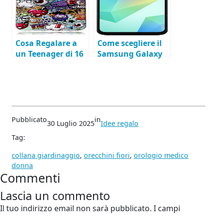
Cosa Regalare a
Come scegliere il
un Teenager di 16
Samsung Galaxy
anni
perfetto per chi
Appassionato di
ama la tecnologia
Elettronica
Pubblicato
in
30 Luglio 2025
Idee regalo
Tag:
collana giardinaggio
, 
orecchini fiori
, 
orologio medico
donna
Commenti
Lascia un commento
Il tuo indirizzo email non sarà pubblicato.
I campi