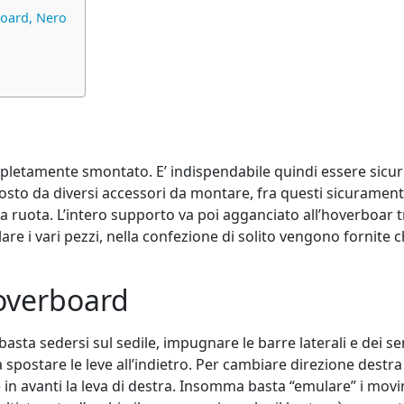
board, Nero
mpletamente smontato. E’ indispendabile quindi essere sicur
osto da diversi accessori da montare, fra questi sicuramente c
 ruota. L’intero supporto va poi agganciato all’hoverboar tr
i vari pezzi, nella confezione di solito vengono fornite chiavi
hoverboard
 basta sedersi sul sedile, impugnare le barre laterali e dei s
a spostare le leve all’indietro. Per cambiare direzione destra
e in avanti la leva di destra. Insomma basta “emulare” i mov