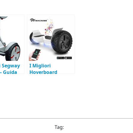
ri Segway
I Migliori
 – Guida
Hoverboard
sto
Fuoristrada del
2026
Tag: