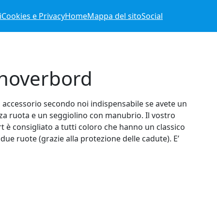
i
Cookies e Privacy
Home
Mappa del sito
Social
r hoverbord
n accessorio secondo noi indispensabile se avete un
a ruota e un seggiolino con manubrio. Il vostro
rt è consigliato a tutti coloro che hanno un classico
due ruote (grazie alla protezione delle cadute). E’