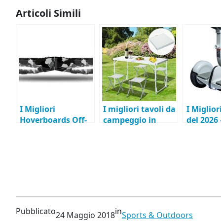
Articoli Simili
I Migliori
I migliori tavoli da
I Miglio
Hoverboards Off-
campeggio in
del 2026
Road 2026 – Guida
alluminio
all’acqui
all’Acquisto
pieghevoli e
arrotolabili del
2026
Pubblicato
in
24 Maggio 2018
Sports & Outdoors