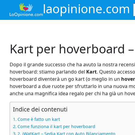
Vai
laopinione.com
al
contenuto
Kart per hoverboard – 
Dopo il grande successo che ha avuto la nostra recens
hoverboard: stiamo parlando del
Kart
. Questo accesso
hoverboard diventerà un go kart (o meglio in un
hover
hoverboard a due ruote per sfruttarlo in una nuova modal
anche una magnifica idea regalo per chi ha già un hov
Indice dei contenuti
Come è fatto un kart
Come funziona il kart per hoverboard
2. iWatKart – Sedia Kart con Auto Bilanciamento