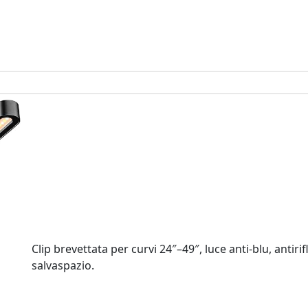
Clip brevettata per curvi 24″–49″, luce anti‑blu, antirif
salvaspazio.