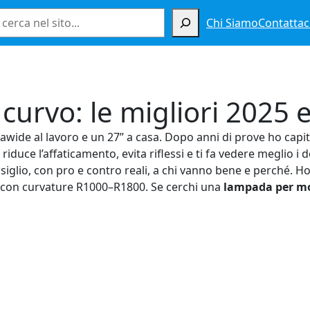
Cerca
Chi Siamo
Contattac
urvo: le migliori 2025 
rawide al lavoro e un 27” a casa. Dopo anni di prove ho cap
duce l’affaticamento, evita riflessi e ti fa vedere meglio i de
glio, con pro e contro reali, a chi vanno bene e perché. Ho
tà con curvature R1000–R1800. Se cerchi una
lampada per mo