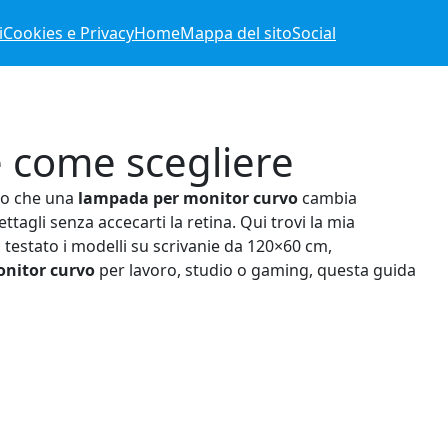
i
Cookies e Privacy
Home
Mappa del sito
Social
e come scegliere
ito che una
lampada per monitor curvo
cambia
ttagli senza accecarti la retina. Qui trovi la mia
 testato i modelli su scrivanie da 120×60 cm,
nitor curvo
per lavoro, studio o gaming, questa guida