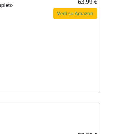
63,99 €
mpleto
Vedi su Amazon