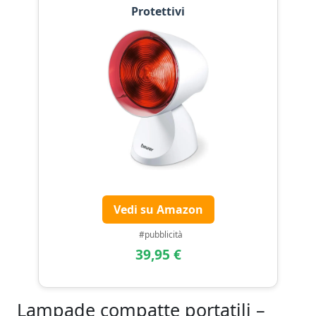
Protettivi
Vedi su Amazon
#pubblicità
39,95 €
Lampade compatte portatili –