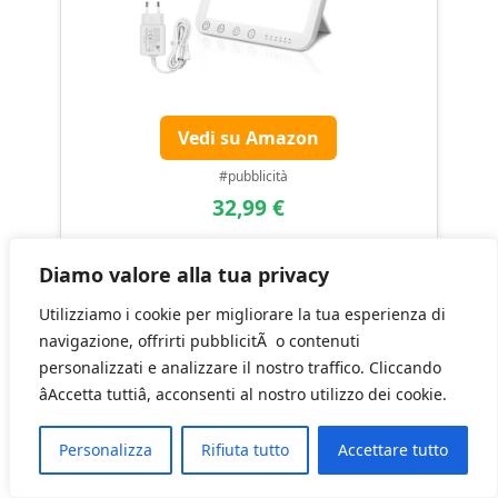
Vedi su Amazon
#pubblicità
32,99 €
Diamo valore alla tua privacy
Utilizziamo i cookie per migliorare la tua esperienza di
Bravmate Luce diurna 10000 Lux, luce
navigazione, offrirti pubblicitÃ o contenuti
diurna con supporto regolabile a 45°,
personalizzati e analizzare il nostro traffico. Cliccando
controllo touch, lampada solare
âAccetta tuttiâ, acconsenti al nostro utilizzo dei cookie.
senza raggi UV con 3 temperature di
colore, luce diurna per il posto di
Personalizza
Rifiuta tutto
Accettare tutto
lavoro o la casa