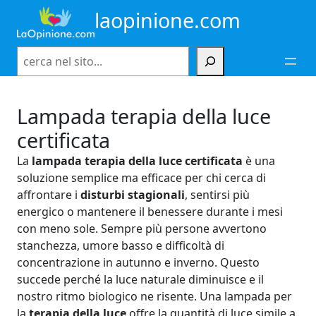
Vai
laopinione.com
al
contenuto
Cerca
Lampada terapia della luce
certificata
La
lampada terapia della luce certificata
è una
soluzione semplice ma efficace per chi cerca di
affrontare i
disturbi stagionali
, sentirsi più
energico o mantenere il benessere durante i mesi
con meno sole. Sempre più persone avvertono
stanchezza, umore basso e difficoltà di
concentrazione in autunno e inverno. Questo
succede perché la luce naturale diminuisce e il
nostro ritmo biologico ne risente. Una lampada per
la
terapia della luce
offre la quantità di luce simile a