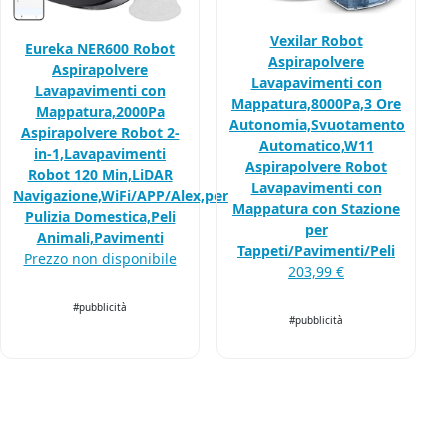
Vexilar Robot
Eureka NER600 Robot
Aspirapolvere
Aspirapolvere
Lavapavimenti con
Lavapavimenti con
Mappatura,8000Pa,3 Ore
Mappatura,2000Pa
Autonomia,Svuotamento
Aspirapolvere Robot 2-
Automatico,W11
in-1,Lavapavimenti
Aspirapolvere Robot
Robot 120 Min,LiDAR
Lavapavimenti con
Navigazione,WiFi/APP/Alex,per
Mappatura con Stazione
Pulizia Domestica,Peli
per
Animali,Pavimenti
Tappeti/Pavimenti/Peli
Prezzo non disponibile
203,99 €
#pubblicità
#pubblicità