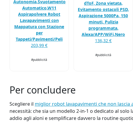
Autonomia,Svuotamento
dToF, Zona vietata,
Automatico,W11
Evitamento ostacoli PSD,
Aspirapolvere Robot
Aspirazione 5000Pa, 150
Lavapavimenti con
minuti, Pulizia
Mappatura con Stazione
programmata,
per
Alexa/APP/WiFi,Nero
Tappeti/Pavimenti/Peli
136,32 €
203,99 €
#pubblicità
#pubblicità
Per concludere
Scegliere il
miglior robot lavapavimenti che non lascia 
necessità: che sia un modello 2-in-1 o dedicato al solo la
addio agli aloni e semplificare davvero la routine quoti