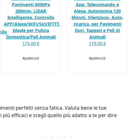
App, Telecomando e
Pavimenti 6000Pa
Alexa, Autonomia 120
200min, LiDAR
Minuti, Silenzioso, Auto-
Intelligente, Controllo
ricarica, per Pavimenti
APP/Alexa/WiFi/Siri/IFTTT,
Duri, Tappeti e Peli di
Ideale per Pulizia
ollo
Animali
Domestica/Peli Animali
119,00 €
174,00 €
#pubblicità
#pubblicità
imenti perfetti senza fatica. Valuta bene le tue
 più efficaci e scegli quello più adatto a te per dire