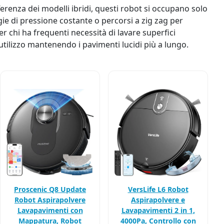
fferenza dei modelli ibridi, questi robot si occupano solo
gie di pressione costante o percorsi a zig zag per
er chi ha frequenti necessità di lavare superfici
o utilizzo mantenendo i pavimenti lucidi più a lungo.
VersLife L6 Robot
Proscenic Q8 Update
Aspirapolvere e
Robot Aspirapolvere
Lavapavimenti 2 in 1,
Lavapavimenti con
4000Pa, Controllo con
Mappatura, Robot