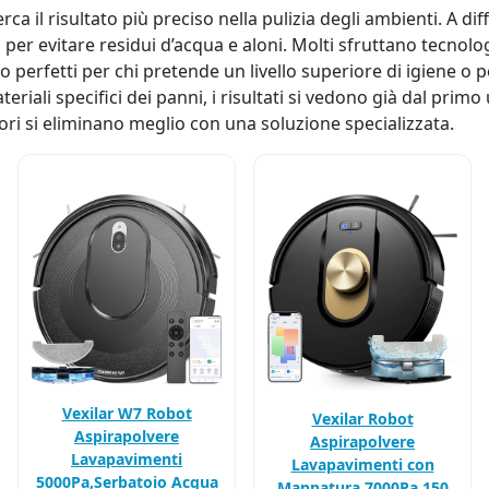
ca il risultato più preciso nella pulizia degli ambienti. A di
 per evitare residui d’acqua e aloni. Molti sfruttano tecnolo
 perfetti per chi pretende un livello superiore di igiene o p
teriali specifici dei panni, i risultati si vedono già dal prim
dori si eliminano meglio con una soluzione specializzata.
Vexilar W7 Robot
Vexilar Robot
Aspirapolvere
Aspirapolvere
Lavapavimenti
Lavapavimenti con
5000Pa,Serbatoio Acqua
Mappatura 7000Pa,150