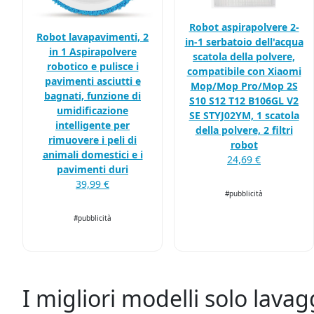
Robot aspirapolvere 2-
Robot lavapavimenti, 2
in-1 serbatoio dell'acqua
in 1 Aspirapolvere
scatola della polvere,
robotico e pulisce i
compatibile con Xiaomi
pavimenti asciutti e
Mop/Mop Pro/Mop 2S
bagnati, funzione di
S10 S12 T12 B106GL V2
umidificazione
SE STYJ02YM, 1 scatola
intelligente per
della polvere, 2 filtri
rimuovere i peli di
robot
animali domestici e i
24,69 €
pavimenti duri
39,99 €
#pubblicità
#pubblicità
I migliori modelli solo lavag