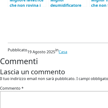
che non rovina i
deumidificatore
che non 
tessuti delicati
che non consuma
ghiaccio
troppo
Pubblicato
in
19 Agosto 2025
Casa
Commenti
Lascia un commento
Il tuo indirizzo email non sarà pubblicato.
I campi obbligat
Commento
*