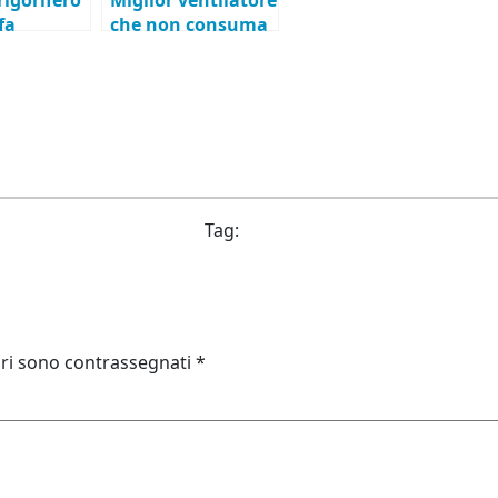
fa
che non consuma
troppo
Tag:
ori sono contrassegnati
*