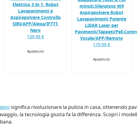
Elettrico 3 In 1, Robot
minuti,Silenzioso W9
Lavapavimenti e
Aspirapolvere Robot
Aspirapolvere Controllo
Lavapavimenti Potente
SIRI/APP/Alexa/IFTTT,
LiDAR Laser per
Nero
Pavimenti/Tappeti/Peli,Contr
139,99 €
Vocale/APP/Remoto
179,99 €
#pubblicità
#pubblicità
aloni
significa rivoluzionare la pulizia in casa, ottenendo pav
vaggio, la tecnologia giusta fa la differenza. Scopri i modelli
diana.