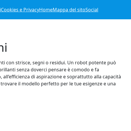
i
Cookies e Privacy
Home
Mappa del sito
Social
ni
nti con strisce, segni o residui. Un robot potente può
 brillanti senza doverci pensare è comodo e fa
all’efficienza di aspirazione e soprattutto alla capacità
trovare il modello perfetto per le tue esigenze e una