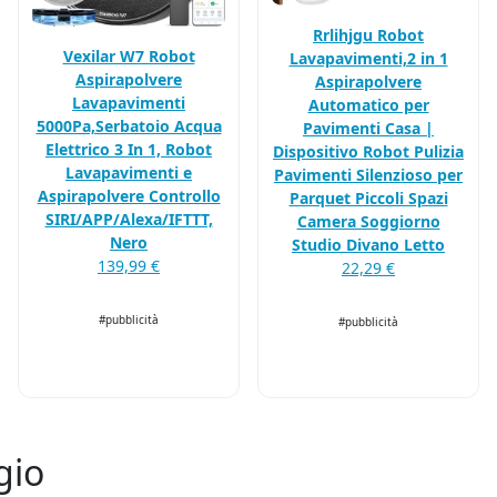
Rrlihjgu Robot
Vexilar W7 Robot
Lavapavimenti,2 in 1
Aspirapolvere
Aspirapolvere
Lavapavimenti
Automatico per
5000Pa,Serbatoio Acqua
Pavimenti Casa |
Elettrico 3 In 1, Robot
Dispositivo Robot Pulizia
Lavapavimenti e
Pavimenti Silenzioso per
Aspirapolvere Controllo
Parquet Piccoli Spazi
SIRI/APP/Alexa/IFTTT,
Camera Soggiorno
Nero
Studio Divano Letto
139,99 €
22,29 €
#pubblicità
#pubblicità
gio