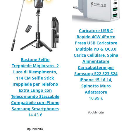
Caricatore USB C
Rapido 40W 4Porto
Presa USB Caricatore
Multipla PD & QC3.0
Carica Cellulare, Spina
Bastone Selfie
Alimentatore
Treppiede Migliorato- 2
Caricabatterie per
Luce di Riempimento,
Samsung S22 S23 S24
114 CM Selfie Stick
iPhone 15 16 14,
Treppiede per Telefono
Spinotto Muro
Extra Lungo con
Adattatore
Telecomando Staccabile
10,99 €
Compatibile con iPhone
Samsung Smartphones
#pubblicità
14,43 €
#pubblicità