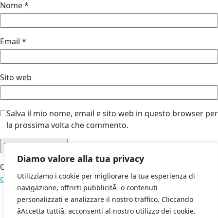
Nome
*
Email
*
Sito web
Salva il mio nome, email e sito web in questo browser per
la prossima volta che commento.
Diamo valore alla tua privacy
Questo sito utilizza Akismet per ridurre lo spam.
Scopri
Utilizziamo i cookie per migliorare la tua esperienza di
come vengono elaborati i dati derivati dai commenti
.
navigazione, offrirti pubblicitÃ o contenuti
personalizzati e analizzare il nostro traffico. Cliccando
âAccetta tuttiâ, acconsenti al nostro utilizzo dei cookie.
laopinione.com