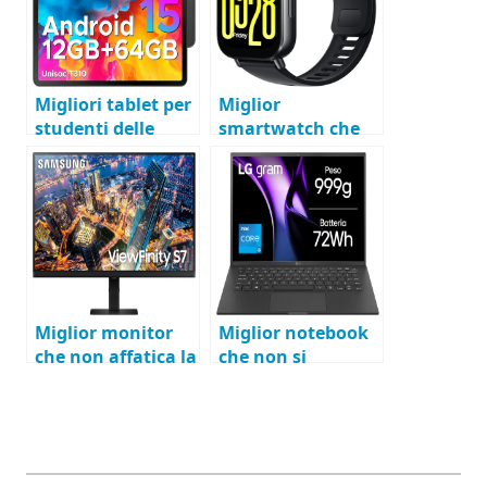
Migliori tablet per
Miglior
studenti delle
smartwatch che
scuole medie
non scarica subito
la batteria
Miglior monitor
Miglior notebook
che non affatica la
che non si
vista
surriscalda