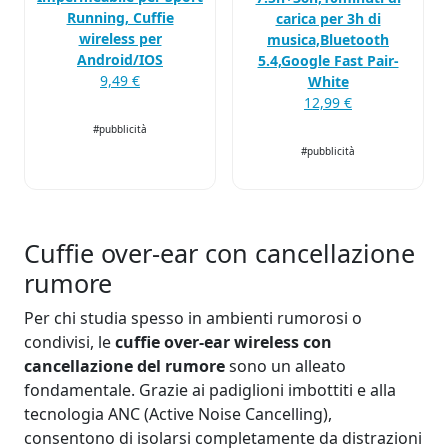
Running, Cuffie
carica per 3h di
wireless per
musica,Bluetooth
Android/IOS
5.4,Google Fast Pair-
9,49 €
White
12,99 €
#pubblicità
#pubblicità
Cuffie over-ear con cancellazione
rumore
Per chi studia spesso in ambienti rumorosi o
condivisi, le
cuffie over-ear wireless con
cancellazione del rumore
sono un alleato
fondamentale. Grazie ai padiglioni imbottiti e alla
tecnologia ANC (Active Noise Cancelling),
consentono di isolarsi completamente da distrazioni