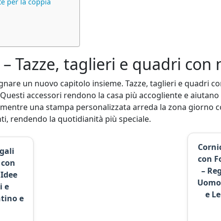
te per la coppia
 – Tazze, taglieri e quadri con 
gnare un nuovo capitolo insieme. Tazze, taglieri e quadri c
 Questi accessori rendono la casa più accogliente e aiutano la
mentre una stampa personalizzata arreda la zona giorno con
ti, rendendo la quotidianità più speciale.
Corni
gali
con F
 con
– Re
 Idee
Uomo 
i e
e L
tino e