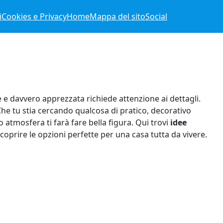
i
Cookies e Privacy
Home
Mappa del sito
Social
e e davvero apprezzata richiede attenzione ai dettagli.
 Che tu stia cercando qualcosa di pratico, decorativo
atmosfera ti farà fare bella figura. Qui trovi
idee
coprire le opzioni perfette per una casa tutta da vivere.