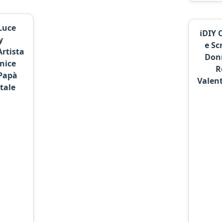
Luce
iDIY 
y
e Sc
rtista
Donn
nice
R
Papà
Valent
tale