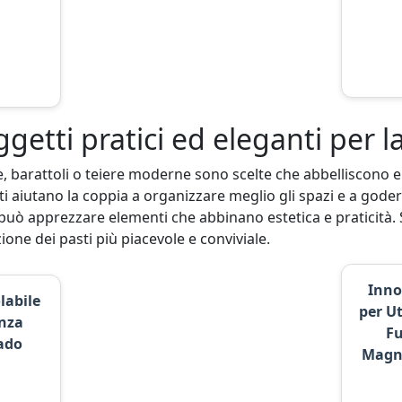
getti pratici ed eleganti per 
e, barattoli o teiere moderne sono scelte che abbelliscono e
i aiutano la coppia a organizzare meglio gli spazi e a goder
uò apprezzare elementi che abbinano estetica e praticità. Son
one dei pasti più piacevole e conviviale.
Inno
labile
per Ut
nza
Fu
ado
Magne