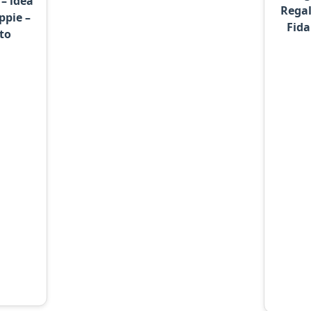
 – idea
Regal
ppie –
Fida
to