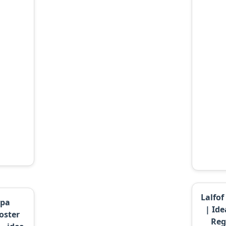
Lalfof
ppa
| Id
oster
Reg