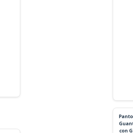
Panto
Guant
con Gr