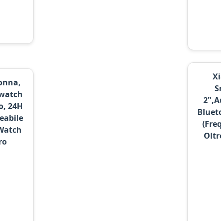
Xi
onna,
S
twatch
2",A
o, 24H
Bluet
eabile
(Fre
 Watch
Oltr
ro