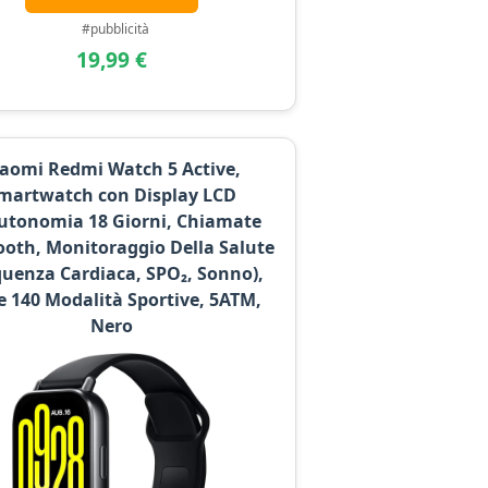
#pubblicità
19,99 €
aomi Redmi Watch 5 Active,
martwatch con Display LCD
utonomia 18 Giorni, Chiamate
ooth, Monitoraggio Della Salute
quenza Cardiaca, SPO₂, Sonno),
e 140 Modalità Sportive, 5ATM,
Nero