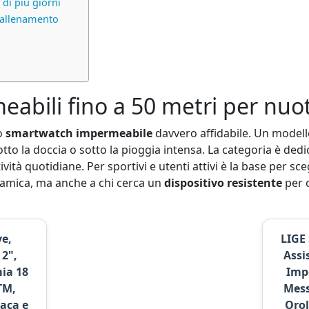
di più giorni
 allenamento
bili fino a 50 metri per nuot
no
smartwatch impermeabile
davvero affidabile. Un modell
to la doccia o sotto la pioggia intensa. La categoria è dedica
tà quotidiane. Per sportivi e utenti attivi è la base per sceg
inamica, ma anche a chi cerca un
dispositivo resistente
per o
e,
LIGE
2",
Assi
ia 18
Imp
TM,
Mess
aca e
Orol