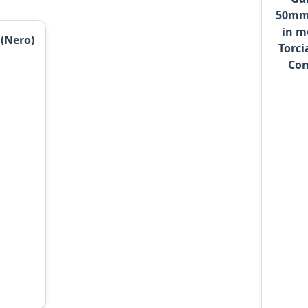
50mm,
in m
(Nero)
Torci
Con