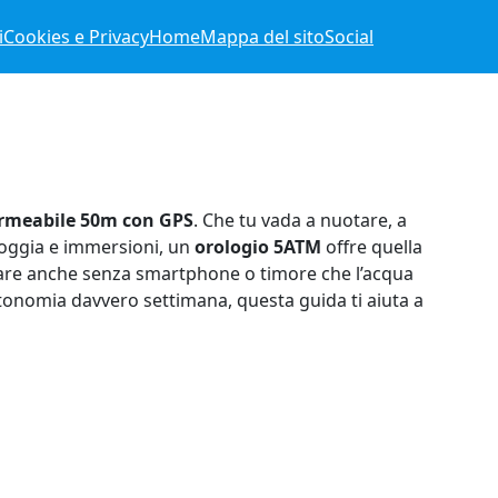
i
Cookies e Privacy
Home
Mappa del sito
Social
rmeabile 50m con GPS
. Che tu vada a nuotare, a
pioggia e immersioni, un
orologio 5ATM
offre quella
lorare anche senza smartphone o timore che l’acqua
tonomia davvero settimana, questa guida ti aiuta a