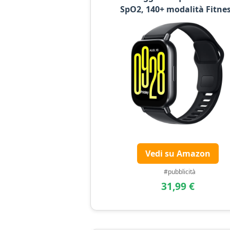
SpO2, 140+ modalità Fitne
Vedi su Amazon
#pubblicità
31,99 €