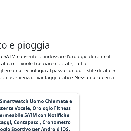
o e pioggia
o 5ATM consente di indossare l’orologio durante il
ta a chi vuole tracciare nuotate, tuffi o
liere una tecnologia al passo con ogni stile di vita. Si
gni evenienza. I vantaggi pratici? Nessun problema
 Smartwatch Uomo Chiamata e
stente Vocale, Orologio Fitness
ermeabile 5ATM con Notifiche
aggi, Contapassi, Cronometro
ogio Sportivo per Android iOS,