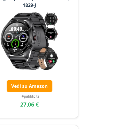
1829-J
Vedi su Amazon
#pubblicità
27,06 €