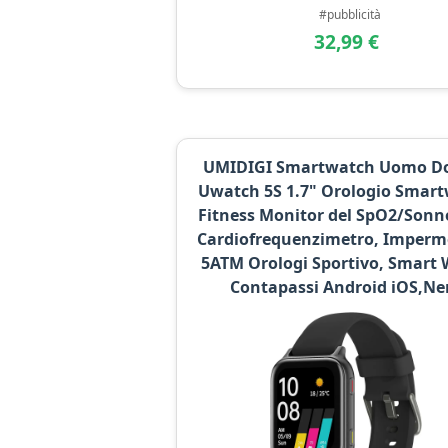
#pubblicità
32,99 €
UMIDIGI Smartwatch Uomo D
Uwatch 5S 1.7" Orologio Smar
Fitness Monitor del SpO2/Sonn
Cardiofrequenzimetro, Imperm
5ATM Orologi Sportivo, Smart
Contapassi Android iOS,Ne