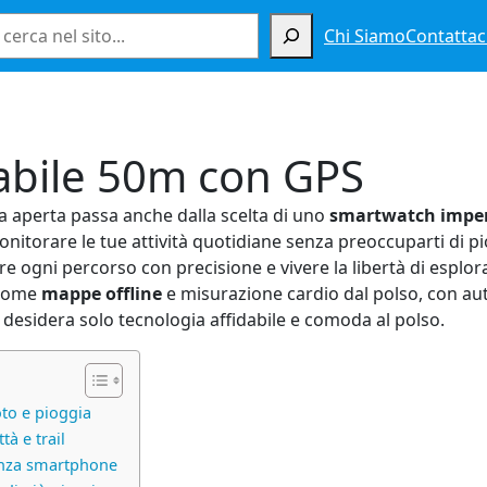
Cerca
Chi Siamo
Contattac
bile 50m con GPS
ia aperta passa anche dalla scelta di uno
smartwatch impe
monitorare le tue attività quotidiane senza preoccuparti di 
are ogni percorso con precisione e vivere la libertà di esp
, come
mappe offline
e misurazione cardio dal polso, con au
 o desidera solo tecnologia affidabile e comoda al polso.
to e pioggia
à e trail
enza smartphone