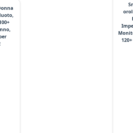
S
Donna
oro
Nuoto,
100+
Impe
onno,
Monit
per
120+
2