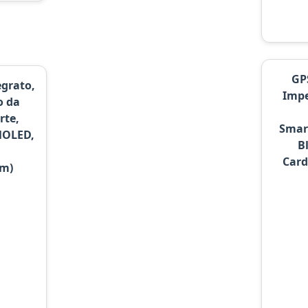
GP
grato,
Impe
o da
rte,
Smar
MOLED,
B
Card
mm)