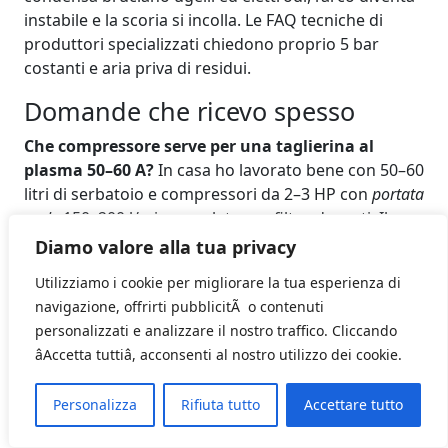
instabile e la scoria si incolla. Le FAQ tecniche di
produttori specializzati chiedono proprio 5 bar
costanti e aria priva di residui.
Domande che ricevo spesso
Che compressore serve per una taglierina al
plasma 50–60 A?
In casa ho lavorato bene con 50–60
litri di serbatoio e compressori da 2–3 HP con
portata
reale
150–200 l/min, regolatore e filtro decenti. Il
dato importante è la portata a pressione, non solo i
Diamo valore alla tua privacy
litri del serbatoio.
Utilizziamo i cookie per migliorare la tua esperienza di
HF, RF, arco pilota o contatto?
Se avete budget,
navigazione, offrirti pubblicitÃ o contenuti
l’arco pilota non‑touch è la scelta più versatile su
personalizzati e analizzare il nostro traffico. Cliccando
superfici sporche e grigliati. L’innesco a contatto
âAccetta tuttiâ, acconsenti al nostro utilizzo dei cookie.
funziona ma usura di più i consumabili e richiede
mano più ferma all’avvio.
Personalizza
Rifiuta tutto
Accettare tutto
Che DPI uso per il taglio al plasma?
Oltre alla