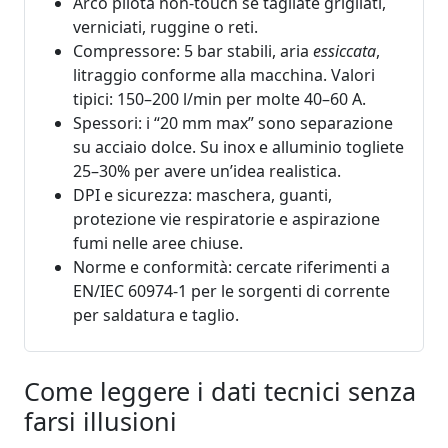
Arco pilota non‑touch se tagliate grigliati,
verniciati, ruggine o reti.
Compressore: 5 bar stabili, aria
essiccata
,
litraggio conforme alla macchina. Valori
tipici: 150–200 l/min per molte 40–60 A.
Spessori: i “20 mm max” sono separazione
su acciaio dolce. Su inox e alluminio togliete
25–30% per avere un’idea realistica.
DPI e sicurezza: maschera, guanti,
protezione vie respiratorie e aspirazione
fumi nelle aree chiuse.
Norme e conformità: cercate riferimenti a
EN/IEC 60974‑1 per le sorgenti di corrente
per saldatura e taglio.
Come leggere i dati tecnici senza
farsi illusioni