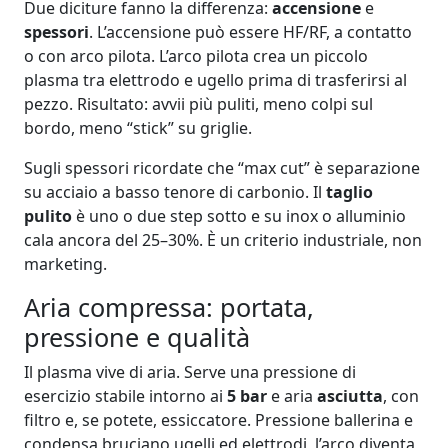
Due diciture fanno la differenza:
accensione
e
spessori
. L’accensione può essere HF/RF, a contatto
o con arco pilota. L’arco pilota crea un piccolo
plasma tra elettrodo e ugello prima di trasferirsi al
pezzo. Risultato: avvii più puliti, meno colpi sul
bordo, meno “stick” su griglie.
Sugli spessori ricordate che “max cut” è separazione
su acciaio a basso tenore di carbonio. Il
taglio
pulito
è uno o due step sotto e su inox o alluminio
cala ancora del 25–30%. È un criterio industriale, non
marketing.
Aria compressa: portata,
pressione e qualità
Il plasma vive di aria. Serve una pressione di
esercizio stabile intorno ai
5 bar
e aria
asciutta
, con
filtro e, se potete, essiccatore. Pressione ballerina e
condensa bruciano ugelli ed elettrodi, l’arco diventa