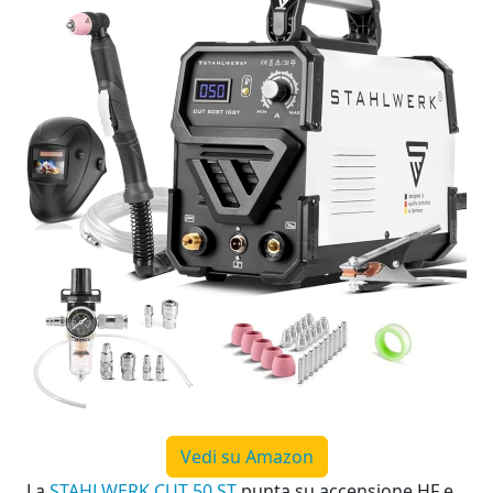
Vedi su Amazon
La
STAHLWERK CUT 50 ST
punta su accensione HF e