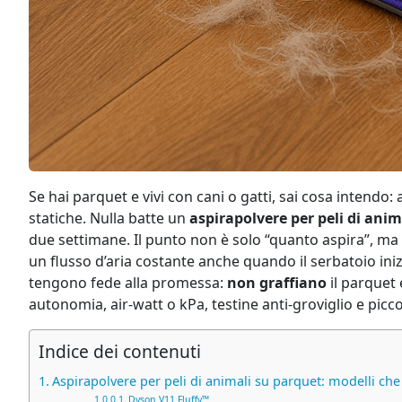
Se hai parquet e vivi con cani o gatti, sai cosa intendo: 
statiche. Nulla batte un
aspirapolvere per peli di ani
due settimane. Il punto non è solo “quanto aspira”, ma c
un flusso d’aria costante anche quando il serbatoio inizi
tengono fede alla promessa:
non graffiano
il parquet
autonomia, air‑watt o kPa, testine anti‑groviglio e picc
Indice dei contenuti
Aspirapolvere per peli di animali su parquet: modelli c
Dyson V11 Fluffy™