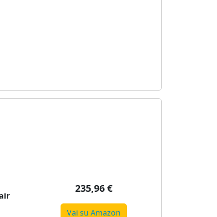
235,96 €
air
Vai su Amazon