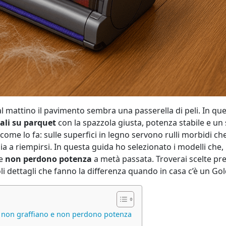
al mattino il pavimento sembra una passerella di peli. In ques
mali su parquet
con la spazzola giusta, potenza stabile e un s
ome lo fa: sulle superfici in legno servono rulli morbidi che
a a riempirsi. In questa guida ho selezionato i modelli che, n
 e
non perdono potenza
a metà passata. Troverai scelte pre
oli dettagli che fanno la differenza quando in casa c’è un Go
he non graffiano e non perdono potenza