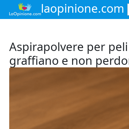
Vai
laopinione.com
al
contenuto
Aspirapolvere per peli
graffiano e non perd