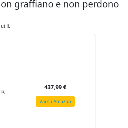
 non graffiano e non perdono
tili.
437,99 €
ia,
Vai su Amazon