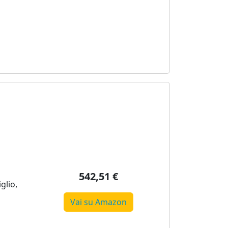
542,51 €
glio,
Vai su Amazon