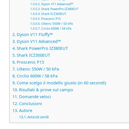
Dyson V11 Advanced™
Shark PowerPro IZ380EUT
Shark ICZ300EUT
Proscenic P15
Ultenic 550W / 50 kPa
Circlio 600W / 58 kPa
Dyson V11 Fluffy™
Dyson V11 Advanced™
Shark PowerPro IZ380EUT
Shark ICZ300EUT
Proscenic P15
Ultenic 550W / 50 kPa
Circlio 600W / 58 kPa
Come scelgo il modello giusto (in 60 secondi)
Risultati & prove sul campo
Domande veloci
Conclusioni
Autore
Articoli simili