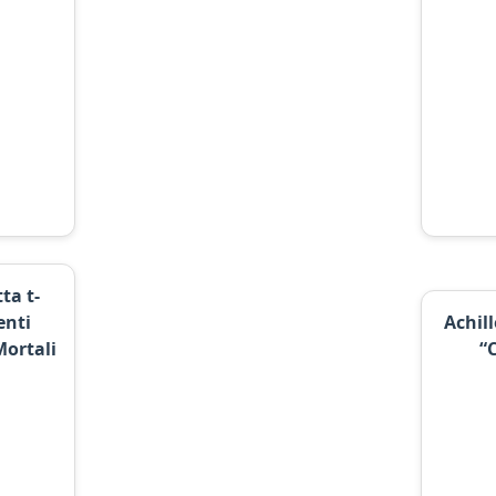
ta t-
enti
Achil
Mortali
“