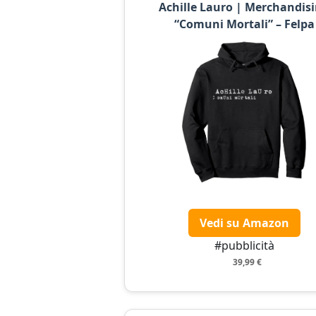
Achille Lauro | Merchandis
“Comuni Mortali” – Felpa
Vedi su Amazon
#pubblicità
39,99 €