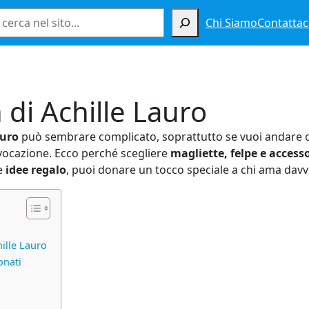
Cerca
Chi Siamo
Contattac
 di Achille Lauro
auro
può sembrare complicato, soprattutto se vuoi andare oltre
ovocazione. Ecco perché scegliere
magliette, felpe e accesso
te
idee regalo
, puoi donare un tocco speciale a chi ama davve
hille Lauro
onati