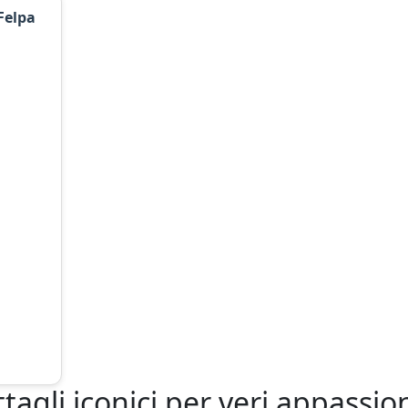
Felpa
tagli iconici per veri appassio