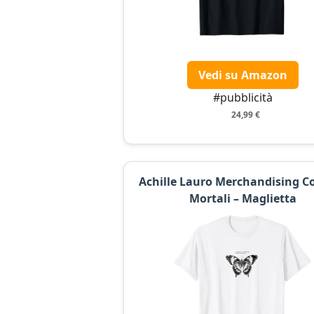
Vedi su Amazon
#pubblicità
24,99 €
Achille Lauro Merchandising 
Mortali – Maglietta