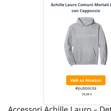
Achille Lauro Comuni Mortali 
con Cappuccio
Vedi su Amazon
#pubblicità
39,99 €
Accessori Achille Lauro – Det