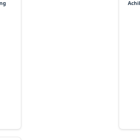
ing
Achi