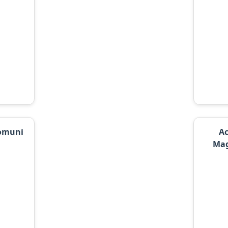
Comuni
Ac
Mag