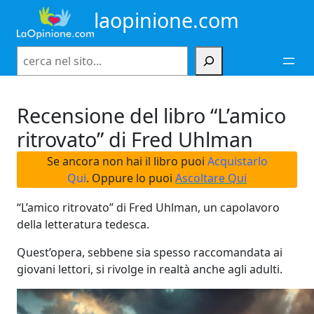
Vai
laopinione.com
al
contenuto
Cerca
Recensione del libro “L’amico
ritrovato” di Fred Uhlman
Se ancora non hai il libro puoi
Acquistarlo
Qui
. Oppure lo puoi
Ascoltare Qui
“L’amico ritrovato” di Fred Uhlman, un capolavoro
della letteratura tedesca.
Quest’opera, sebbene sia spesso raccomandata ai
giovani lettori, si rivolge in realtà anche agli adulti.