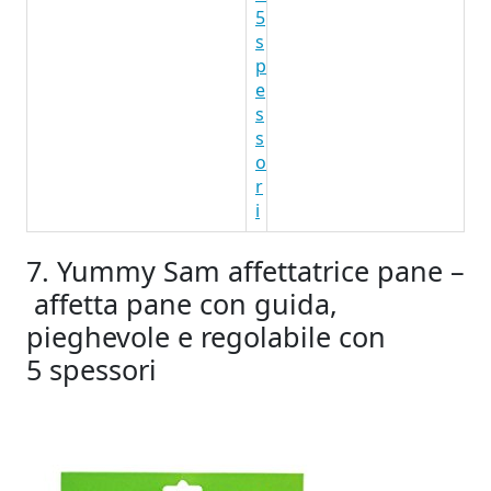
5
s
p
e
s
s
o
r
i
7. Yummy Sam affettatrice pane –
affetta pane con guida,
pieghevole e regolabile con
5 spessori