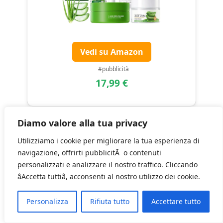
Vedi su Amazon
#pubblicità
17,99 €
Diamo valore alla tua privacy
Set Skincare Coreana Donna – Kit Viso
Utilizziamo i cookie per migliorare la tua esperienza di
Completo con Gua Sha, Roller,
navigazione, offrirti pubblicitÃ o contenuti
Spazzola Detergente, Maschera,
personalizzati e analizzare il nostro traffico. Cliccando
Fascia, Dischetti e Pochette –
âAccetta tuttiâ, acconsenti al nostro utilizzo dei cookie.
Cofanetto Regalo Donna Beauty, Idea
Regalo Compleanno (Rosa)
Personalizza
Rifiuta tutto
Accettare tutto